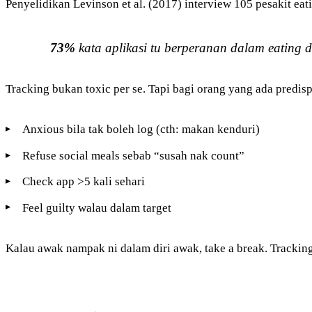
Penyelidikan Levinson et al. (2017) interview 105 pesakit ea
73%
kata aplikasi tu
berperanan dalam
eating d
Tracking bukan toxic per se. Tapi bagi orang yang ada predispo
Anxious bila tak boleh log (cth: makan kenduri)
Refuse social meals sebab “susah nak count”
Check app >5 kali sehari
Feel guilty walau dalam target
Kalau awak nampak ni dalam diri awak, take a break. Trackin