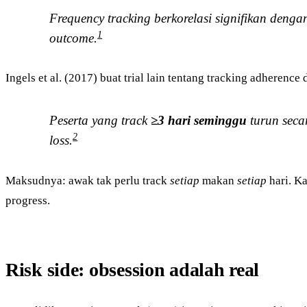
Frequency tracking berkorelasi signifikan denga
1
outcome.
Ingels et al. (2017) buat trial lain tentang tracking adherence
Peserta yang track
≥3 hari seminggu
turun seca
2
loss.
Maksudnya: awak tak perlu track
setiap
makan
setiap
hari. K
progress.
Risk side: obsession adalah real