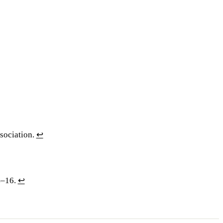
ssociation.
↩
4–16.
↩