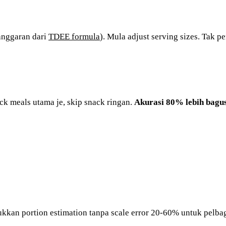
(anggaran dari
TDEE formula
). Mula adjust serving sizes. Tak p
ck meals utama je, skip snack ringan.
Akurasi 80% lebih bagu
kkan portion estimation tanpa scale error 20-60% untuk pelba