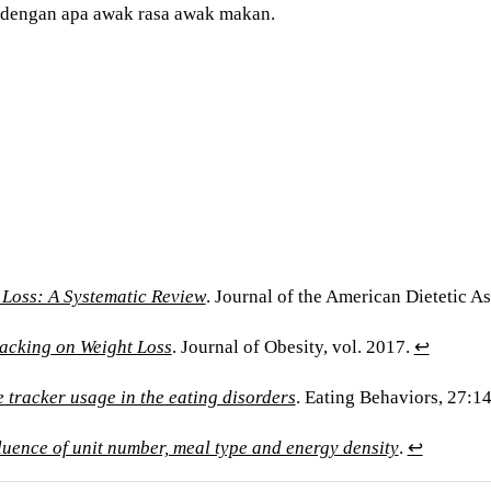
re dengan apa awak rasa awak makan.
 Loss: A Systematic Review
. Journal of the American Dietetic A
racking on Weight Loss
. Journal of Obesity, vol. 2017.
↩
 tracker usage in the eating disorders
. Eating Behaviors, 27:1
luence of unit number, meal type and energy density
.
↩