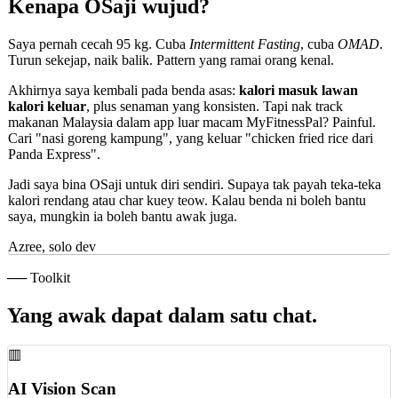
Kenapa OSaji wujud?
Saya pernah cecah
95 kg
. Cuba
Intermittent Fasting
, cuba
OMAD
.
Turun sekejap, naik balik. Pattern yang ramai orang kenal.
Akhirnya saya kembali pada benda asas:
kalori masuk lawan
kalori keluar
, plus senaman yang konsisten. Tapi nak track
makanan Malaysia dalam app luar macam MyFitnessPal? Painful.
Cari "nasi goreng kampung", yang keluar "chicken fried rice dari
Panda Express".
Jadi saya bina OSaji untuk diri sendiri. Supaya tak payah teka-teka
kalori rendang atau char kuey teow. Kalau benda ni boleh bantu
saya, mungkin ia boleh bantu awak juga.
Azree, solo dev
── Toolkit
Yang awak dapat dalam satu chat.
▥
AI Vision Scan