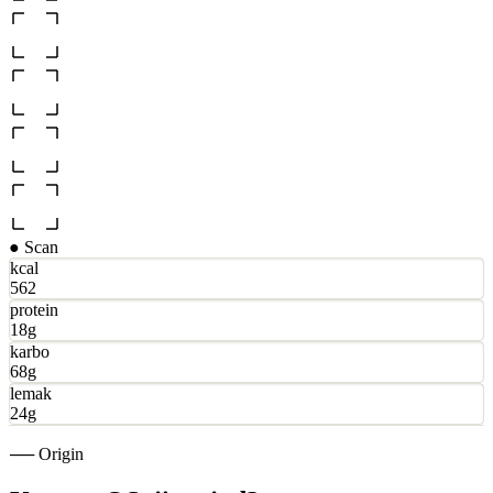
● Scan
kcal
562
protein
18g
karbo
68g
lemak
24g
── Origin