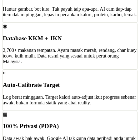
Hantar gambar, bot kira. Tak payah taip apa-apa. AI cam tiap-tiap
item dalam pinggan, lepas tu pecahkan kalori, protein, karbo, lemak.
◉
Database KKM + JKN
2,700+ makanan tempatan. Ayam masak merah, rendang, char kuey
teow, kuih muih. Data rasmi yang sesuai untuk perut orang
Malaysia.
◐
Auto-Calibrate Target
Log berat mingguan. Target kalori auto-adjust ikut progress sebenar
awak, bukan formula statik yang abai reality.
▩
100% Privasi (PDPA)
Data awak hak awak. Google AI tak guna data peribadi anda untuk