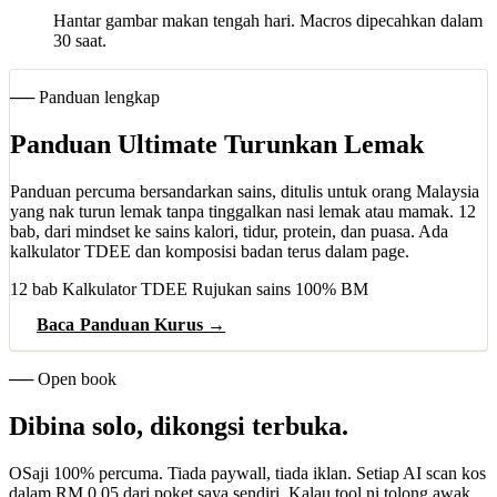
Hantar gambar makan tengah hari. Macros dipecahkan dalam
30 saat.
── Panduan lengkap
Panduan Ultimate Turunkan Lemak
Panduan percuma bersandarkan sains, ditulis untuk orang Malaysia
yang nak turun lemak tanpa tinggalkan nasi lemak atau mamak. 12
bab, dari mindset ke sains kalori, tidur, protein, dan puasa. Ada
kalkulator TDEE dan komposisi badan terus dalam page.
12 bab
Kalkulator TDEE
Rujukan sains
100% BM
Baca Panduan Kurus →
── Open book
Dibina solo, dikongsi terbuka.
OSaji 100% percuma. Tiada paywall, tiada iklan. Setiap AI scan kos
dalam
RM 0.05
dari poket saya sendiri. Kalau tool ni tolong awak,